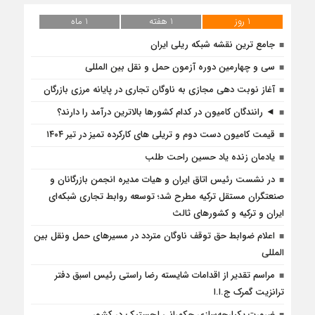
1 روز
1 هفته
1 ماه
جامع ترین نقشه شبکه ریلی ایران
سی و چهارمین دوره آزمون حمل و نقل بین المللی
آغاز نوبت دهی مجازی به ناوگان تجاری در پایانه مرزی بازرگان
◄ رانندگان کامیون در کدام کشورها بالاترین درآمد را دارند؟
قیمت کامیون دست دوم و تریلی‌ های کارکرده تمیز در تیر ۱۴۰۴
یادمان زنده یاد حسین راحت طلب
در نشست رئیس اتاق ایران و هیات مدیره انجمن بازرگانان و
صنعتگران مستقل ترکیه مطرح شد؛ توسعه روابط تجاری شبکه‌ای
ایران و ترکیه و کشورهای ثالث
اعلام ضوابط حق توقف ناوگان متردد در مسيرهاى حمل ونقل بين
المللى
مراسم تقدیر از اقدامات شایسته رضا راستی رئیس اسبق دفتر
ترانزیت گمرک ج.ا.ا
ضرورت یکپارچه‌‌سازی حکمرانی لجستیک در کشور