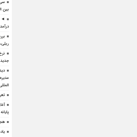
سی 
بین ال
◄ ر
درآمد 
برر
ریلی، 
نرخ
جدید 
دید
مدیره
المللی
تعرف
آغا
پایانه
هجد
یاد