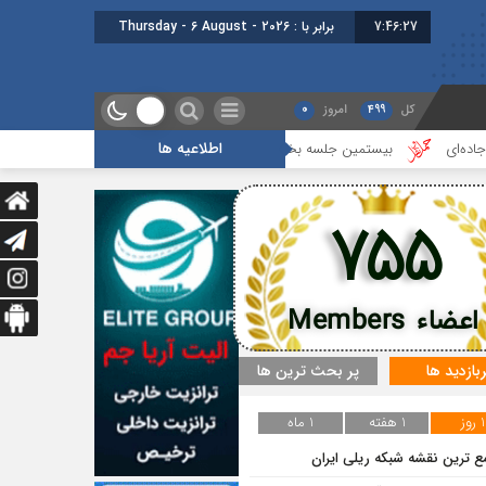
7:46:28
برابر با : Thursday - 6 August - 2026
کل
499
امروز
0
اطلاعیه ها
بیستمین جلسه بخش فورواردری در انجمن ایران برگزار شد
هجدهمین جل
755
اعضاء Members
ربازدید ها
پر بحث ترین ها
1 روز
1 هفته
1 ماه
ع ترین نقشه شبکه ریلی ایران