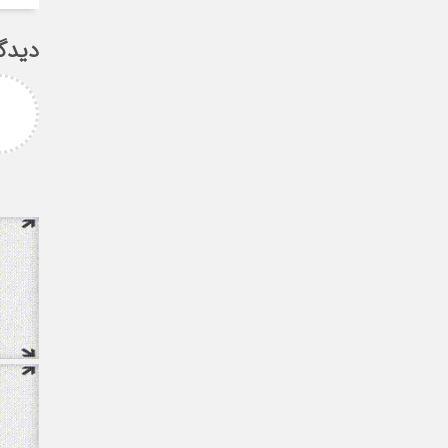
دیدگ
لیمانی
fateme
ر مهدی میر حسینی عزیز
خانم کسائی عزیز شما باعث افتخار
ز انتخاب بجا و شایسته
همه ی ما هستید ، نمونه ی یک
 که نشان از درایت، لیاقت
خانم قدرتمند
دی شما دا