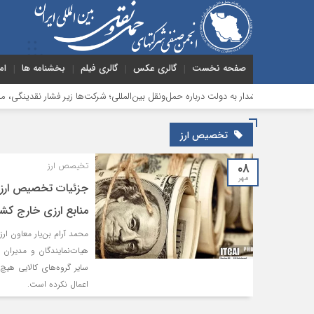
صفحه نخست
گالری عکس
گالری فیلم
بخشنامه ها
ام
هشدار به دولت درباره حمل‌ونقل بین‌المللی؛ شرکت‌ها زیر فشار نقدینگی، مالیات و ا
تخصیص ارز
۰۸
تخیصص ارز
مهر
جزئیات تخصیص ارز از
منابع ارزی خارج کشو
محمد آرام بن‌یار معاون ا
هیات‌نمایندگان و مدیران 
سایر گروه‌های کالایی هیچ
اعمال نکرده است.