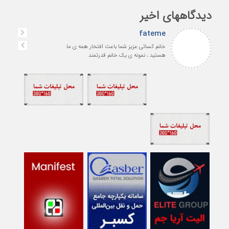
دیدگاههای اخیر
fateme
خانم کسائی عزیز شما باعث افتخار همه ی ما
هستید ، نمونه ی یک خانم قدرتمند