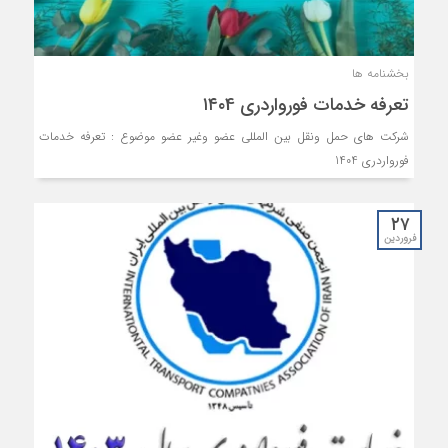
بخشنامه ها
تعرفه خدمات فورواردری ۱۴۰4
شركت هاى حمل ونقل بين المللى عضو وغير عضو موضوع : تعرفه خدمات
فورواردرى 1404
۲۷
فروردین