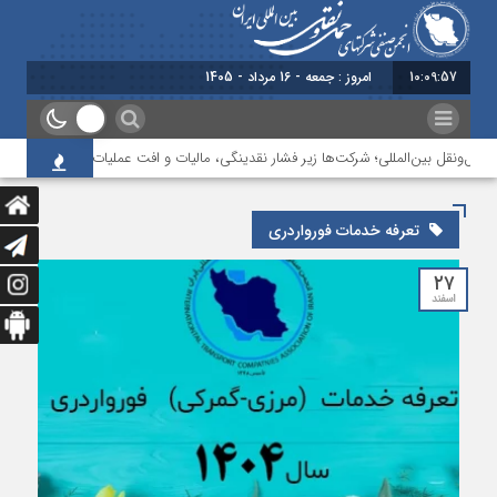
10:09:57
امروز : جمعه - 16 مرداد - 1405
ل‌ونقل بین‌المللی؛ شرکت‌ها زیر فشار نقدینگی، مالیات و افت عملیات
بررسی چا
تعرفه خدمات فورواردری
۲۷
اسفند