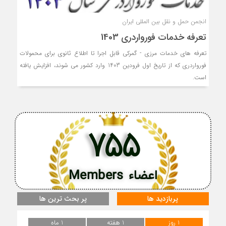
انجمن حمل و نقل بین المللی ایران
تعرفه خدمات فورواردری 1403
تعرفه های خدمات مرزی - گمرکی قابل اجرا تا اطلاع ثانوی برای محمولات
فورواردری که از تاریخ اول فرودین 1403 وارد کشور می شوند، افزایش یافته
است.
755
اعضاء Members
پربازدید ها
پر بحث ترین ها
1 روز
1 هفته
1 ماه