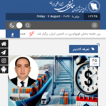
1:27:45
برابر با : Friday - 7 August - 2026
تمین جلسه بخش فورواردری در انجمن ایران برگزار شد
هجدهمین جلسه بخش جا
تعرفه کانتینر
۲۵
اسفند