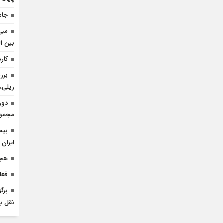
جام
سی 
بین ال
کارم
برر
ریلی، 
دور
مجموعه
بیس
ایران 
هجد
فعا
برگ
نقل بی