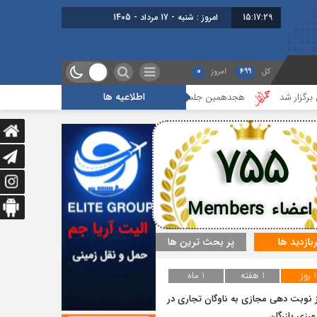
15:17:29
امروز : شنبه - 17 مرداد - 1405
کل
499
امروز
0
اطلاعیه ها
هجدهمین جلسه بخش جاده ای برگزار شد
گزارشی از آخرین جلسه ب
755
اعضاء Members
ربازدید ها
پر بحث ترین ها
1 روز
1 هفته
1 ماه
ز نوبت دهی مجازی به ناوگان تجاری در
 مرزی بازرگان