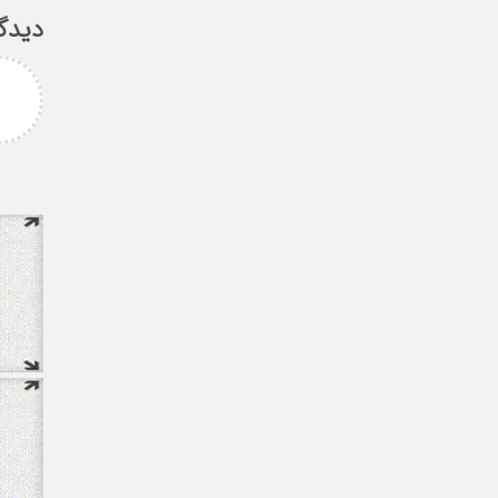
دیدگ
امزاده
علی سلیمانی
رامی جناب میرحسینی
جناب دکتر مهدی میر حسینی عزیز
آرزوی موفقیت و سلامتی
دوست عزیز انتخاب بجا و شایسته
دارم ارادتمند شما پیام
جنابعالی که نشان از درایت، لیاقت
 از دانشجویان
و توانمندی شما دا