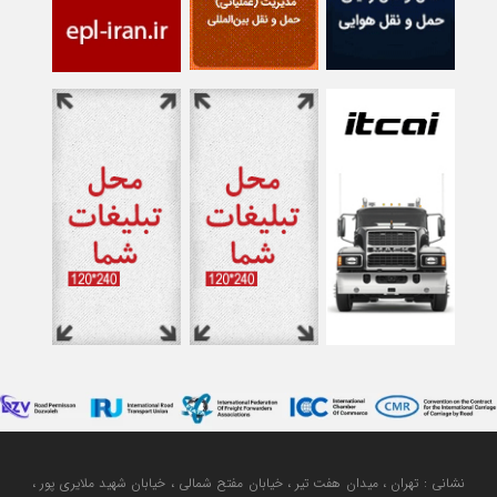
نشانی : تهران ، میدان هفت تیر ، خیابان مفتح شمالی ، خیابان شهید ملایری پور ،