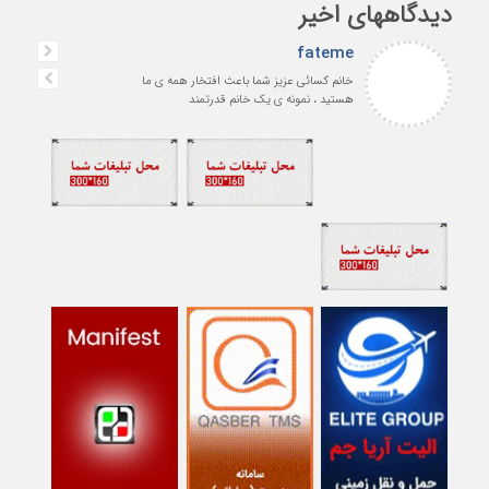
دیدگاههای اخیر
fateme
خانم کسائی عزیز شما باعث افتخار همه ی ما
هستید ، نمونه ی یک خانم قدرتمند