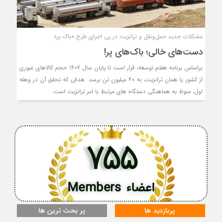
مشکلات جدید حمل‌ونقل و ترانزیت در پی اجرای طرح «باک پر»
دست‌های خالی؛ باک‌های پر!
براساس برنامه هفتم توسعه، قرار است تا پایان سال 1407 حجم کالاهای عبوری
از کشور یا همان ترانزیت، به 40 میلیون تن برسد. هدفی که تحقق آن در وهله
اول، منوط به هماهنگی دستگاه های مرتبط با امر ترانزیت است.
755
اعضاء Members
پربازدید ها
پر بحث ترین ها