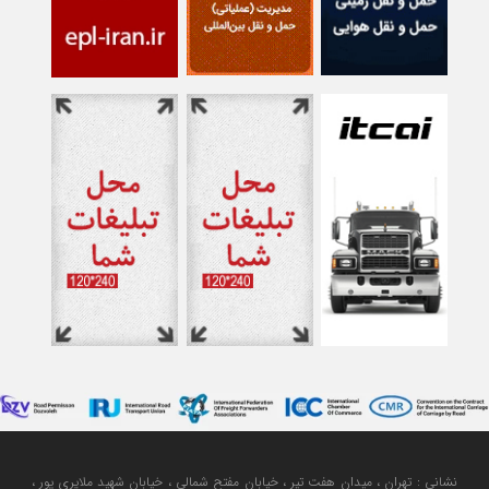
نشانی : تهران ، میدان هفت تیر ، خیابان مفتح شمالی ، خیابان شهید ملایری پور ،