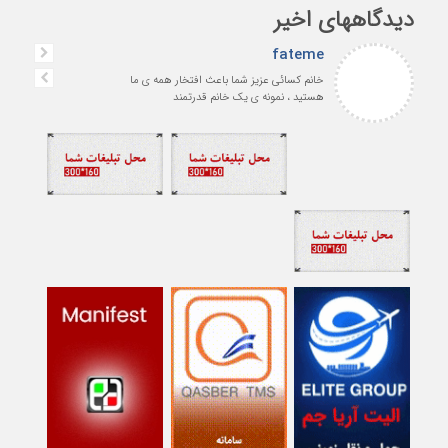
دیدگاههای اخیر
fateme
خانم کسائی عزیز شما باعث افتخار همه ی ما
هستید ، نمونه ی یک خانم قدرتمند