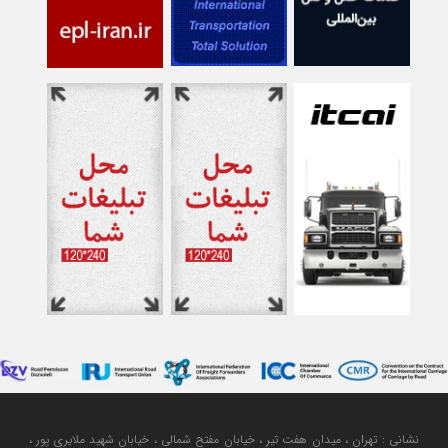
نشانی : تهران ، میدان هفت تیر ، خیابان مفتح شمالی ، خیابان شهید ملایری پور ،