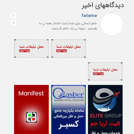
دیدگاههای اخیر
fateme
خانم کسائی عزیز شما باعث افتخار همه ی ما
هستید ، نمونه ی یک خانم قدرتمند