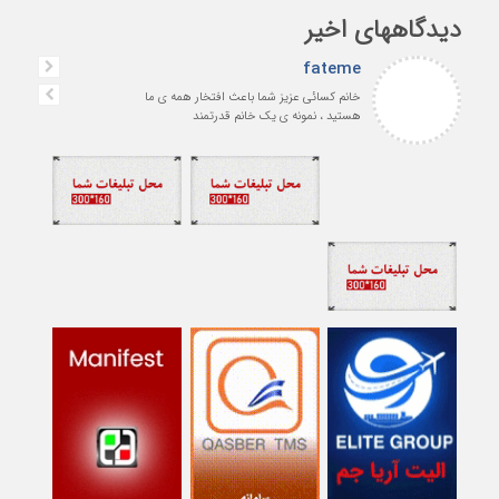
دیدگاههای اخیر
fateme
خانم کسائی عزیز شما باعث افتخار همه ی ما
هستید ، نمونه ی یک خانم قدرتمند