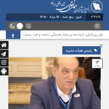
3:29:17
امروز : پنج شنبه - 15 مرداد - 1405
ونقل بین‌المللی؛ شرکت‌ها زیر فشار نقدینگی، مالیات و افت عملیات
بررسی چالش
رئیس هیأت مدیره
۱۴
بهمن