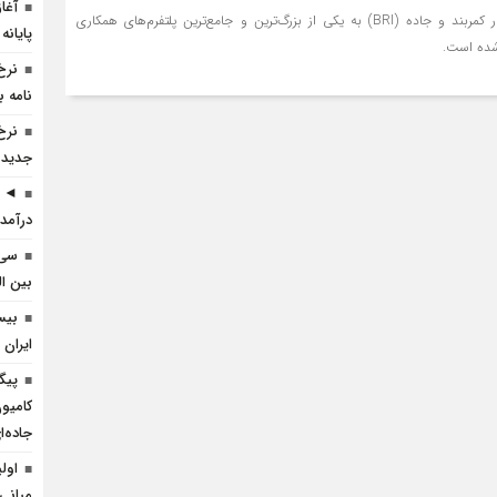
آغا
در کمتر از یک دهه، ابتکار کمربند و جاده (BRI) به یکی از بزرگ‌ترین و جامع‌ترین پلتفرم‌های همکاری
پایانه
 شده است.
نرخ
نامه ب
نرخ
جدید 
◄ ر
درآمد 
سی 
بین ال
بیس
ایران 
پیگ
کامیو
جاده‌
اول
میانی