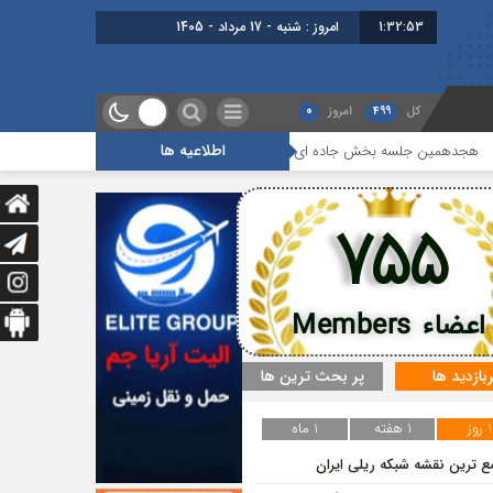
1:32:53
امروز : شنبه - 17 مرداد - 1405
کل
499
امروز
0
اطلاعیه ها
 جلسه بخش جاده ای برگزار شد
گزارشی از آخرین جلسه بخش گمرک ، بیمه 
755
اعضاء Members
ربازدید ها
پر بحث ترین ها
1 روز
1 هفته
1 ماه
ع ترین نقشه شبکه ریلی ایران