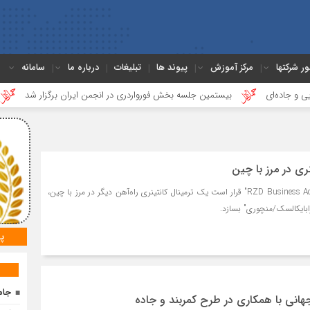
ور شرکتها
مرکز آموزش
پیوند ها
تبلیغات
درباره ما
سامانه
ی
بیستمین جلسه بخش فورواردری در انجمن ایران برگزار شد
هجدهمین
نری در مرز با چین
شرکت "RZD Business Active - Zabaikalsk" قرار است یک ترمینال کانتینری راه‌آهن دیگر در مرز با چین،
بایکالسک/منچوری" بسازد.
پ
جام
جهانی با همکاری در طرح کمربند و جاده