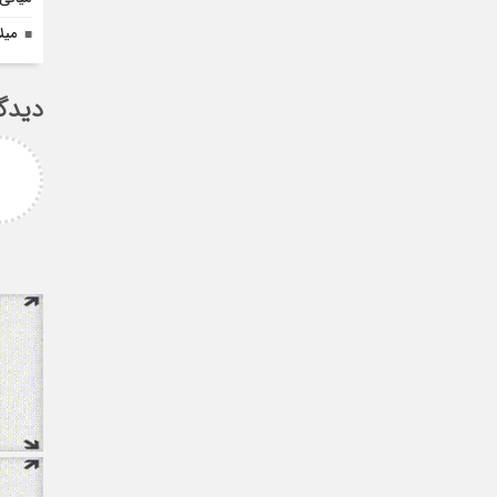
میل
دیدگ
امزاده
علی سلیمانی
رامی جناب میرحسینی
جناب دکتر مهدی میر حسینی عزیز
آرزوی موفقیت و سلامتی
دوست عزیز انتخاب بجا و شایسته
دارم ارادتمند شما پیام
جنابعالی که نشان از درایت، لیاقت
 از دانشجویان
و توانمندی شما دا