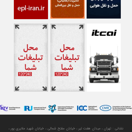
نشانی : تهران ، میدان هفت تیر ، خیابان مفتح شمالی ، خیابان شهید ملایری پور ،