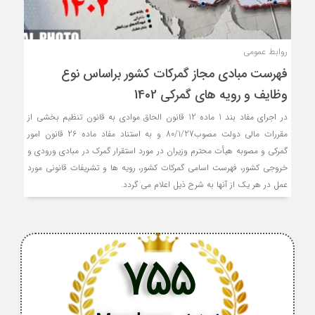
روابط عمومی
فهرست مبادي مجاز گمركات كشور براساس نوع
وظايف و رويه هاي گمركي 1402
در اجراي مفاد بند 1 ماده 12 قانون الحاق موادي به قانون تنظيم بخشي از
مقررات مالي دولت مصوب80/1/27 و به استناد مفاد ماده 26 قانون امور
گمركي و مصوبه هيأت محترم وزيران در مورد استقرار گمرك در مبادي ورودي و
خروجي كشور، فهرست اسامي گمركات كشور، رويه ها و تشريفات قانوني مورد
عمل در هر يك از آنها به شرح ذيل اعلام مي گردد.
755