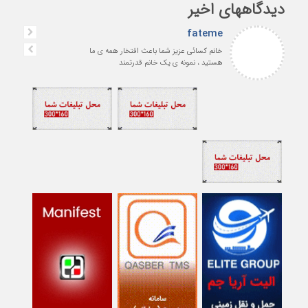
دیدگاههای اخیر
fateme
خانم کسائی عزیز شما باعث افتخار همه ی ما
هستید ، نمونه ی یک خانم قدرتمند