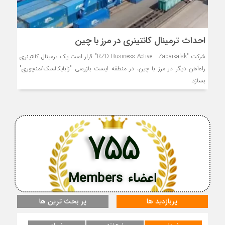
احداث ترمینال کانتینری در مرز با چین
شرکت "RZD Business Active - Zabaikalsk" قرار است یک ترمینال کانتینری
راه‌آهن دیگر در مرز با چین، در منطقه ایست بازرسی "زابایکالسک/منچوری"
بسازد.
755
اعضاء Members
پربازدید ها
پر بحث ترین ها