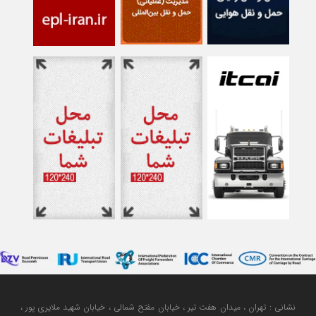
نشانی : تهران ، میدان هفت تیر ، خیابان مفتح شمالی ، خیابان شهید ملایری پور ،