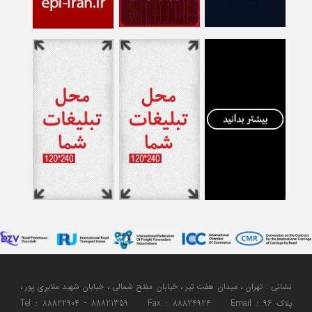
نشانی : تهران ، میدان هفت تیر ، خیابان مفتح شمالی ، خیابان شهید ملایری پور ،
پلاک 96 Tel : 88822904 - 88821359 Fax : 88824924 Email :