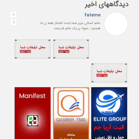
دیدگاههای اخیر
fateme
خانم کسائی عزیز شما باعث افتخار همه ی ما
هستید ، نمونه ی یک خانم قدرتمند