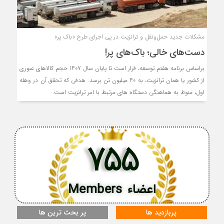
مشکلات جدید حمل‌ونقل و ترانزیت در پی اجرای طرح «باک پر»
دست‌های خالی؛ باک‌های پر!
براساس برنامه هفتم توسعه، قرار است تا پایان سال 1407 حجم کالاهای عبوری
از کشور یا همان ترانزیت، به 40 میلیون تن برسد. هدفی که تحقق آن در وهله
اول، منوط به هماهنگی دستگاه های مرتبط با امر ترانزیت است.
755
اعضاء Members
پربازدید ها
پر بحث ترین ها