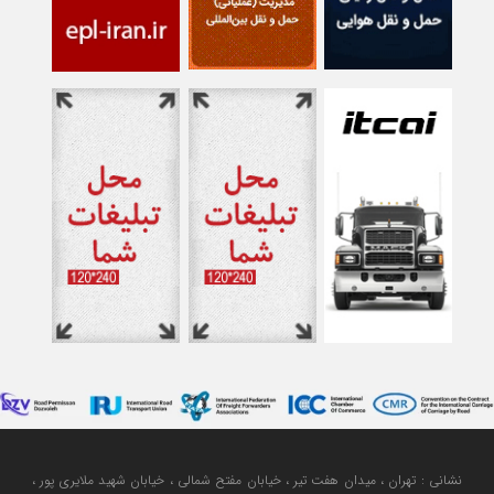
نشانی : تهران ، میدان هفت تیر ، خیابان مفتح شمالی ، خیابان شهید ملایری پور ،