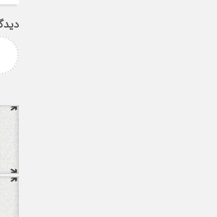
دیدگ
امزاده
علی سلیمانی
رامی جناب میرحسینی
جناب دکتر مهدی میر حسینی عزیز
آرزوی موفقیت و سلامتی
دوست عزیز انتخاب بجا و شایسته
دارم ارادتمند شما پیام
جنابعالی که نشان از درایت، لیاقت
 از دانشجویان
و توانمندی شما دا