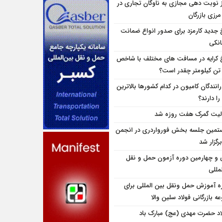
ز نوبت دهی مجازی به ناوگان تجاری در
 مرزی بازرگان
 جدید کارمزد برای صدور انواع ضمانت
انکی
 کرایه در مسافت‌ های مختلف با شاخص
تن کیلومتر چقدر است؟
انندگان کامیون در کدام کشورها بالاترین
را دارند؟
لیت گمرک هفت روزه شد
تمین جلسه بخش فورواردری در انجمن
برگزار شد
و چهارمین دوره آزمون حمل و نقل
مللی
ه آموزش حمل ونقل بین المللی برای
 بازرگانی فولاد سلین والا
اد حضرت مهدی (عج) مبارک باد