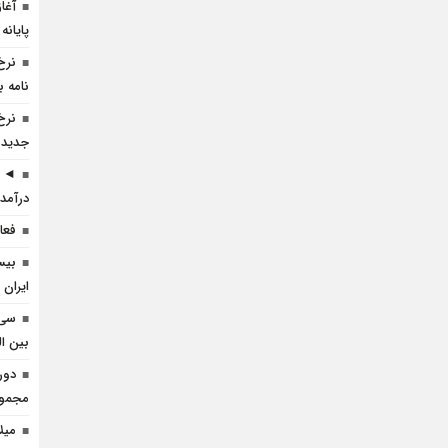
آغا
پایانه
نرخ
نامه ب
نرخ
جدید 
◄ ر
درآمد 
فعا
بیس
ایران 
سی 
بین ال
دور
مجموعه
میل