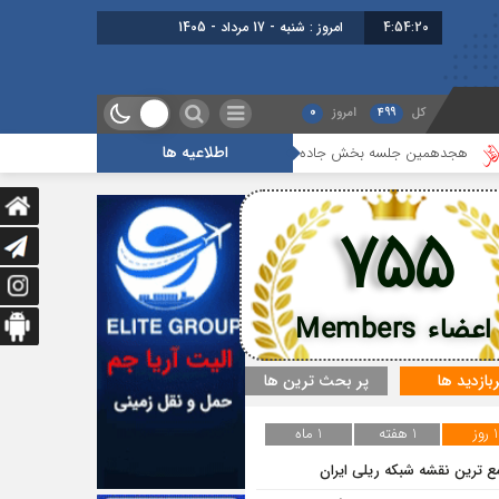
4:54:21
امروز : شنبه - 17 مرداد - 1405
کل
499
امروز
0
اطلاعیه ها
همین جلسه بخش جاده ای برگزار شد
گزارشی از آخرین جلسه بخش گمرک ، ب
755
اعضاء Members
ربازدید ها
پر بحث ترین ها
1 روز
1 هفته
1 ماه
ع ترین نقشه شبکه ریلی ایران