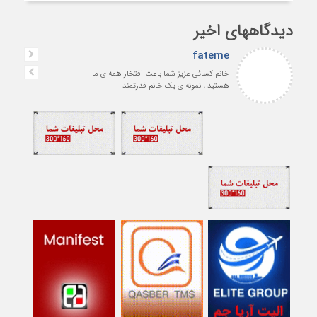
دیدگاههای اخیر
fateme
خانم کسائی عزیز شما باعث افتخار همه ی ما
هستید ، نمونه ی یک خانم قدرتمند