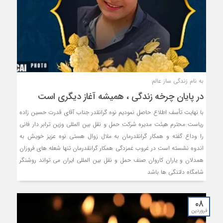
به نام زندگی ساز عالم
در پایان چرخه زندگی ، همیشه آغاز دیگری است
با نهایت تأسف اطلاع حاصل نمودیم نوه گرانقدر جناب آقای قدرت حسین زاده
ریاست محترم هیئت مدیره شرکت حمل و نقل بین المللی وزین ترابر دار فانی
را وداع گفته و همکار گرانقدرمان به ملال زوال هستی نوه عزیز خویش به
اندوه نشسته است در غروب غمزدگی همکار گرانقدرمان تنها شعله های فروزان
همدلان و یاران کاروان صنف حمل و نقل بین المللی ایران می تواند روشنگر
شامگاه دلتنگی ها باشد
۰۸
فروردین