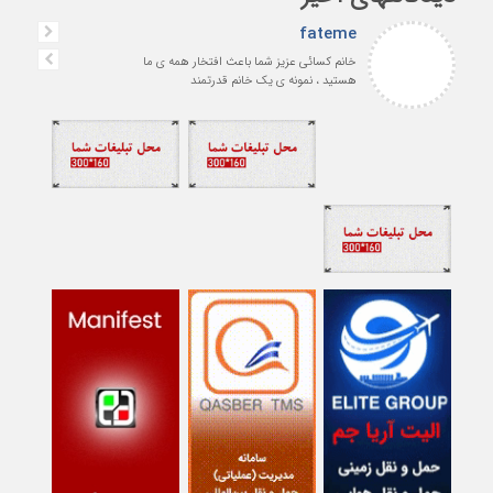
fateme
خانم کسائی عزیز شما باعث افتخار همه ی ما
هستید ، نمونه ی یک خانم قدرتمند