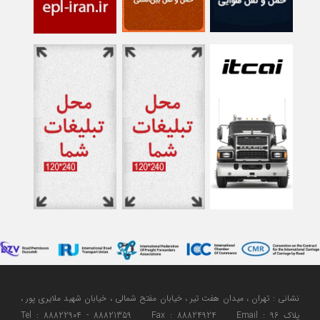
نشانی : تهران ، میدان هفت تیر ، خیابان مفتح شمالی ، خیابان شهید ملایری پور ،
پلاک 96 Tel : 88822904 - 88821359 Fax : 88824924 Email :