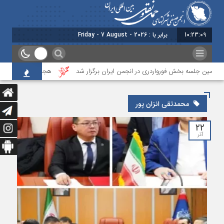
10:23:09
برابر با : Friday - 7 August - 2026
ستمین جلسه بخش فورواردری در انجمن ایران برگزار شد
هجدهمین جلسه بخش ج
محمدتقی انزان پور
۲۲
آذر