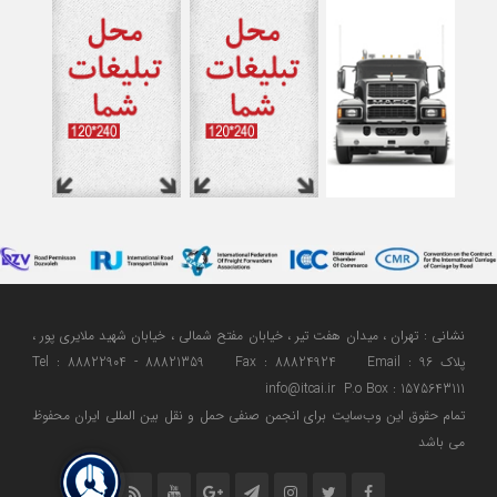
نشانی : تهران ، میدان هفت تیر ، خیابان مفتح شمالی ، خیابان شهید ملایری پور ،
پلاک 96 Tel : 88822904 - 88821359 Fax : 88824924 Email :
info@itcai.ir P.o Box : 1575643111
تمام حقوق اين وب‌سايت برای انجمن صنفی حمل و نقل بین المللی ایران محفوظ
می باشد