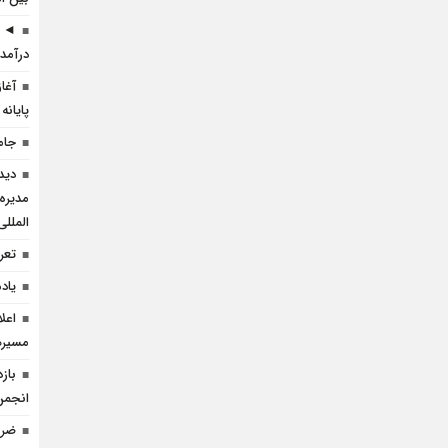
◄ ر
درآمد 
آغا
پایانه
جام
دید
مدیره
المللی
تعرف
یاد
اعل
مسيره
باز
انجمن
ضرو