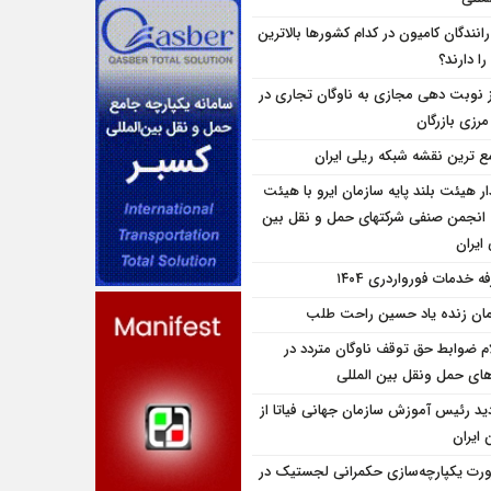
انندگان کامیون در کدام کشورها بالاترین
را دارند؟
ز نوبت دهی مجازی به ناوگان تجاری در
 مرزی بازرگان
ع ترین نقشه شبکه ریلی ایران
ار هیئت بلند پایه سازمان ایرو با هیئت
 انجمن صنفی شرکتهای حمل و نقل بین
 ایران
ه خدمات فورواردری ۱۴۰4
مان زنده یاد حسین راحت طلب
ام ضوابط حق توقف ناوگان متردد در
اى حمل ونقل بين المللى
ديد رئيس آموزش سازمان جهانی فياتا از
 ایران
رت یکپارچه‌‌سازی حکمرانی لجستیک در