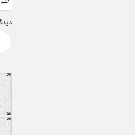
کشور
دیدگ
امزاده
علی سلیمانی
رامی جناب میرحسینی
جناب دکتر مهدی میر حسینی عزیز
آرزوی موفقیت و سلامتی
دوست عزیز انتخاب بجا و شایسته
دارم ارادتمند شما پیام
جنابعالی که نشان از درایت، لیاقت
 از دانشجویان
و توانمندی شما دا