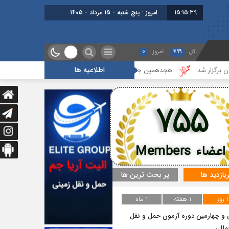
15:15:40
امروز : پنج شنبه - 15 مرداد - 1405
کل
499
امروز
0
اطلاعیه ها
شد
هجدهمین جلسه بخش جاده ای برگزار شد
گزارشی از آخرین جلسه
755
اعضاء Members
ربازدید ها
پر بحث ترین ها
1 روز
1 هفته
1 ماه
و چهارمین دوره آزمون حمل و نقل
مللی