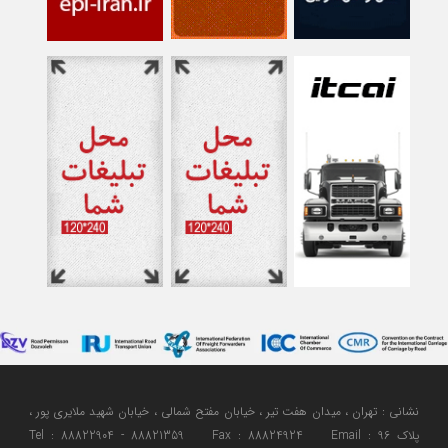
نشانی : تهران ، میدان هفت تیر ، خیابان مفتح شمالی ، خیابان شهید ملایری پور ،
پلاک 96 Tel : 88822904 - 88821359 Fax : 88824924 Email :