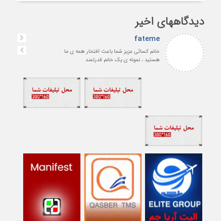
دیدگاههای اخیر
fateme
خانم کسائی عزیز شما باعث افتخار همه ی ما
هستید ، نمونه ی یک خانم قدرتمند