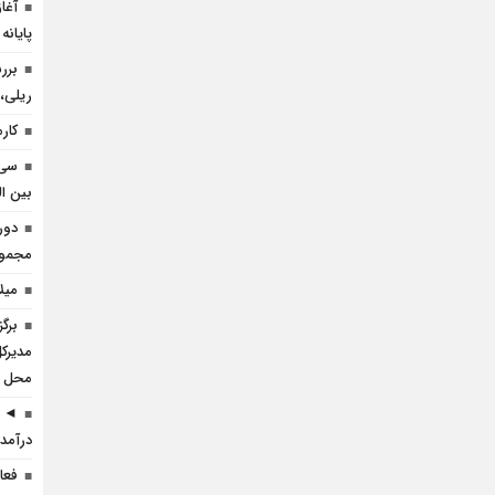
آغا
پایانه
برر
ریلی، 
کارم
سی 
بین ال
دور
مجموعه
میل
برگ
مدیرکل
محل ا
◄ ر
درآمد 
فعا