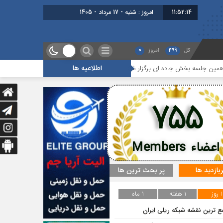
11:52:14
امروز : شنبه - 17 مرداد - 1405
کل
499
امروز
0
اطلاعیه ها
بخش جاده ای برگزار شد
گزارشی از آخرین جلسه بخش گمرک ، بیمه و تران
755
اعضاء Members
ربازدید ها
پر بحث ترین ها
1 روز
1 هفته
1 ماه
ع ترین نقشه شبکه ریلی ایران