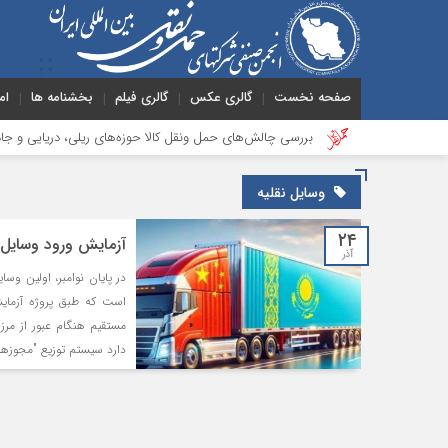
صفحه نخست
گالری عکس
گالری فیلم
بخشنامه ها
ام
عملیات
بررسی چالش‌های حمل ونقل کالا حوزه‌های ریلی، دریایی و جاده‌ای
وسایل نقلیه
۲۴
آزمایش ورود وسایل 
آذر
در پایان نوامبر، اولین وسا
است که طبق پروژه آزمای
مستقیم هنگام عبور از م
دارد سیستم توزیع "مجوزها" 