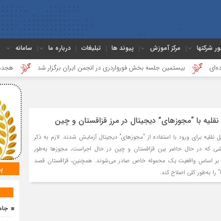
ور شرکتها
مرکز آموزش
پیوند ها
تبلیغات
درباره ما
سامانه
بیستمین جلسه بخش فورواردری در انجمن ایران برگزار شد
هجدهمین جلسه 
نقلیه با “مجوزهای” دیجیتال در مرز قزاقستان و چین
یل نقلیه برای ورود با استفاده از "مجوزهای" دیجیتال آزمایش شدند. لازم به ذکر
شی که در حال حاضر بین قزاقستان و چین در حال اجراست، مجوزها به‌طور
رز بر اساس واقعیت یک محموله خاص صادر می‌شوند. همچنین، قزاقستان قصد
پ
را به‌طور کلی اصلاح کند.
جام