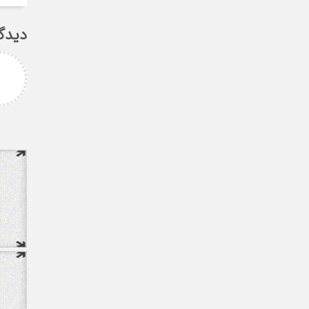
دیدگ
امزاده
علی سلیمانی
رامی جناب میرحسینی
جناب دکتر مهدی میر حسینی عزیز
آرزوی موفقیت و سلامتی
دوست عزیز انتخاب بجا و شایسته
دارم ارادتمند شما پیام
جنابعالی که نشان از درایت، لیاقت
 از دانشجویان
و توانمندی شما دا