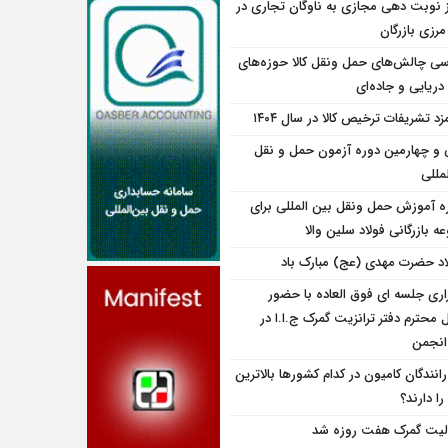
ز نوبت دهی مجازی به ناوگان تجاری در
 مرزی بازرگان
سی چالش‌های حمل ونقل کالا حوزه‌های
دریایی و جاده‌ای
زد تشریفات ترخیص کالا در سال ۱۴۰۴
و چهارمین دوره آزمون حمل و نقل
مللی
ه آموزش حمل ونقل بین المللی برای
 بازرگانی فولاد سلین والا
اد حضرت مهدی (عج) مبارک باد
زاری جلسه ای فوق العاده با حضور
 محترم دفتر ترانزیت گمرک ج.ا.ا در
نجمن
انندگان کامیون در کدام کشورها بالاترین
را دارند؟
لیت گمرک هفت روزه شد