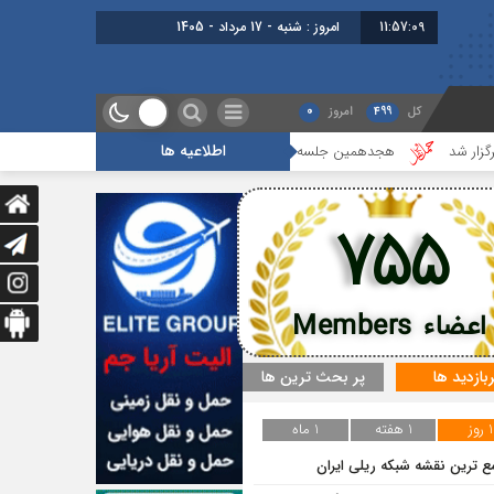
11:57:09
امروز : شنبه - 17 مرداد - 1405
کل
499
امروز
0
اطلاعیه ها
هجدهمین جلسه بخش جاده ای برگزار شد
گزارشی از آخرین جلسه بخش 
755
اعضاء Members
ربازدید ها
پر بحث ترین ها
1 روز
1 هفته
1 ماه
ع ترین نقشه شبکه ریلی ایران