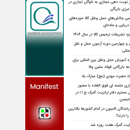
ز نوبت دهی مجازی به ناوگان تجاری در
 مرزی بازرگان
سی چالش‌های حمل ونقل کالا حوزه‌های
دریایی و جاده‌ای
زد تشریفات ترخیص کالا در سال ۱۴۰۴
و چهارمین دوره آزمون حمل و نقل
مللی
ه آموزش حمل ونقل بین المللی برای
 بازرگانی فولاد سلین والا
اد حضرت مهدی (عج) مبارک باد
زاری جلسه ای فوق العاده با حضور
 محترم دفتر ترانزیت گمرک ج.ا.ا در
نجمن
انندگان کامیون در کدام کشورها بالاترین
را دارند؟
لیت گمرک هفت روزه شد