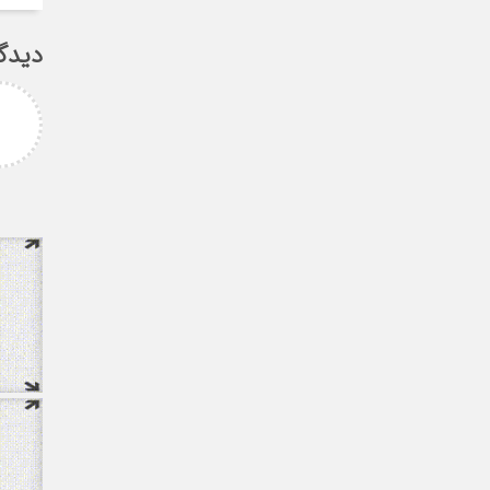
دیدگ
امزاده
علی سلیمانی
رامی جناب میرحسینی
جناب دکتر مهدی میر حسینی عزیز
آرزوی موفقیت و سلامتی
دوست عزیز انتخاب بجا و شایسته
دارم ارادتمند شما پیام
جنابعالی که نشان از درایت، لیاقت
 از دانشجویان
و توانمندی شما دا