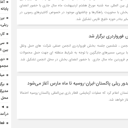
آغا
ل بین المللی سه شنبه مورخ هشتم اردیبهشت ماه سال جاری با حضور اعضای
پایانه
بخش با محوریت راهکارها و چالشهای موجود در خصوص کانتینرهای رسوبی در
برر
ایر بنادر حوزه خلیج فارس تشکیل شد.
ریلی، 
کارم
رواردری برگزار شد
سی 
انجمن ، ششمین جلسه بخش فورواردری انجمن صنفی شرکت های حمل ونقل
بین ال
طه با بررسی مسیرهای جایگزین با توجه به شرایط منطقه ای جهت حمل محمولات
دور
کم فروردین ماه سال جاری با حضور اعضای بخش در محل انجمن تشکیل شد.
مجموعه
میل
ور ریلی پاکستان-ایران-روسیه تا ماه مارس آغاز می‌شود
برگ
مدیرکل
ان اعلام کرد که عملیات آزمایشی قطار باری بین‌المللی پاکستان-روسیه احتمالا
محل ا
◄ ر
درآمد 
فعا