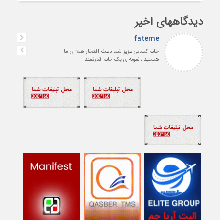
دیدگاههای اخیر
fateme
خانم کسائی عزیز شما باعث افتخار همه ی ما
هستید ، نمونه ی یک خانم قدرتمند