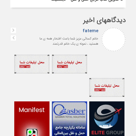
دیدگاههای اخیر
fateme
خانم کسائی عزیز شما باعث افتخار همه ی ما
هستید ، نمونه ی یک خانم قدرتمند