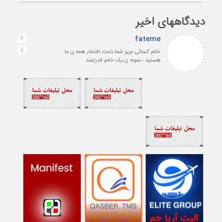
دیدگاههای اخیر
fateme
خانم کسائی عزیز شما باعث افتخار همه ی ما
هستید ، نمونه ی یک خانم قدرتمند