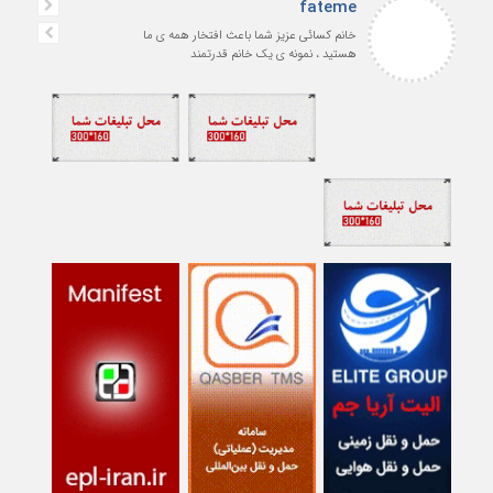
fateme
خانم کسائی عزیز شما باعث افتخار همه ی ما
هستید ، نمونه ی یک خانم قدرتمند