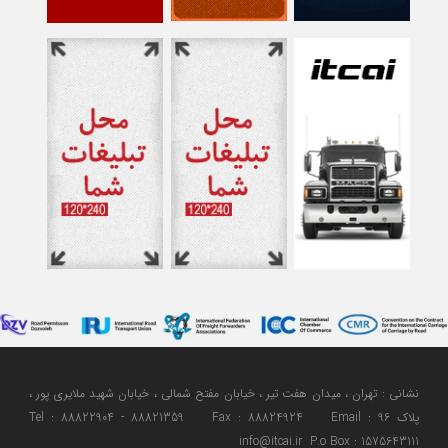
نشانی : تهران ، میدان هفت تیر ، خیابان مفتح شمالی ، خیابان شهید ملایری پور ،
پلاک 96 Tel : 88822904 - 88821359 Fax : 88824924 Email :
info@itcai.ir P.o Box : 1575643111