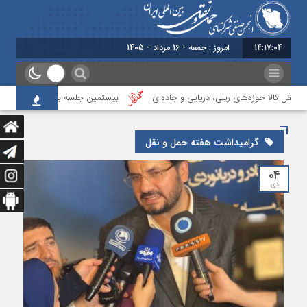
14:17:04
امروز : جمعه - 16 مرداد - 1405
ل کالا حوزه‌های ریلی، دریایی و جاده‌ای
بیستمین جلسه بخش فورواردری در ان
گرامیداشت هفته حمل و نقل
۰۴
دی