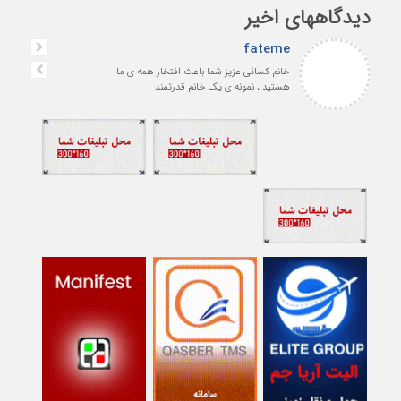
دیدگاههای اخیر
fateme
خانم کسائی عزیز شما باعث افتخار همه ی ما
هستید ، نمونه ی یک خانم قدرتمند