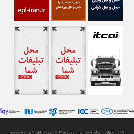
نشانی : تهران ، میدان هفت تیر ، خیابان مفتح شمالی ، خیابان شهید ملایری پور ،