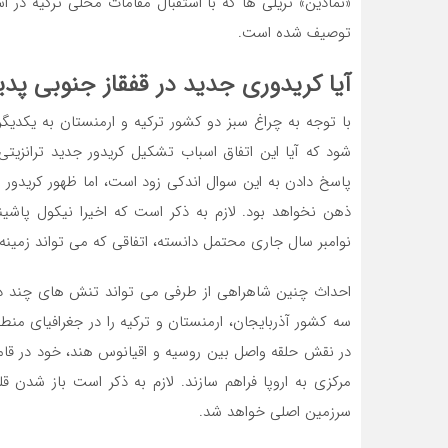
«نمادین» تریلی‌ ها که با استقبال مقامات محلی ترکیه در 
توصیف شده است.
آیا کریدوری جدید در قفقاز جنوبی پد
با توجه به چراغ سبز دو کشور ترکیه و ارمنستان به یکدی
شود که آیا این اتفاق اسباب تشکیل کریدور جدید ترانزیتی
پاسخ دادن به این سوال اندکی زود است، اما ظهور کریدور ترا
ذهن نخواهد بود. لازم به ذکر است که اخیرا نیکول پاشین
نوامبر سال جاری محتمل دانسته، اتفاقی که می تواند زمینه 
احداث چنین شاهراهی از طرفی می تواند تنش های چند ده 
سه کشور آذربایجان، ارمنستان و ترکیه را در جغرافیای من
در نقش حلقه واصل بین روسیه و اقیانوس هند، خود در قامت 
مرکزی به اروپا فراهم سازند. لازم به ذکر است باز شدن ق
سرزمین اصلی خواهد شد.