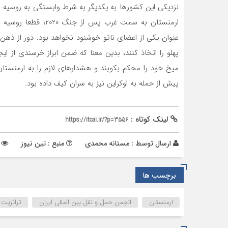
نزدیکی این کشورها به یکدیگر به شرط وابستگی به روسیه ب
ارمنستان به سمت غرب 
عنوان یکی از اعضای ناتو خوشنود نخواهد بود. دو‌ر از ذه
پهلو را اتخاذ کنند، بدین معنا که ضمن ابراز خرسندی از 
میخ خود را محکم بکوبند و هشدارهای لازم را به ارمنستا
پیش از حمله به اوکراین نیز به سران کیف داده بود.
لینک کوتاه :
https://itcai.ir/?p=3556
ارسال توسط :
مستانه محمدی
منبع : تین نیوز
896 ب
برچسب ها
ارمنستان
انجمن حمل و نقل بین المللی ایران
ترانزیت