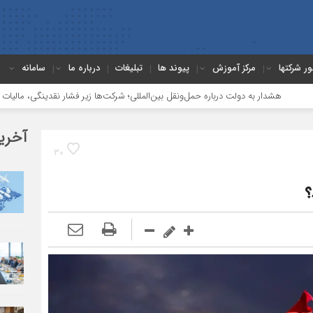
ور شرکتها
مرکز آموزش
پیوند ها
تبلیغات
درباره ما
سامانه
لت درباره حمل‌ونقل بین‌المللی؛ شرکت‌ها زیر فشار نقدینگی، مالیات و افت عملیات
آخری
30
؟