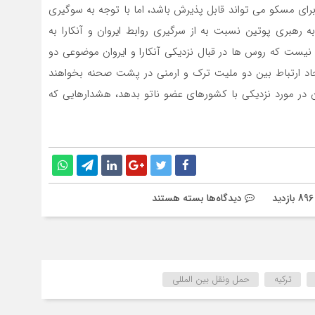
رای مسکو می تواند قابل پذیرش باشد، اما با توجه به سوگیری
پس از جنگ 2020، قطعا روسیه به رهبری پوتین نسبت به از سرگیری روابط ایروان و آنکارا به
ن نیست که روس ها در قبال نزدیکی آنکارا و ایروان موضوعی دو
ایجاد ارتباط بین دو ملیت ترک و ارمنی در پشت صحنه بخواهند
ن در مورد نزدیکی با کشورهای عضو ناتو بدهد، هشدارهایی که
برای
ازدید
دیدگاه‌ها
بسته هستند
آیا
ترانزیت
منطقه
قفقاز
دچار
ترکیه
حمل ونقل بین المللی
تحول
می