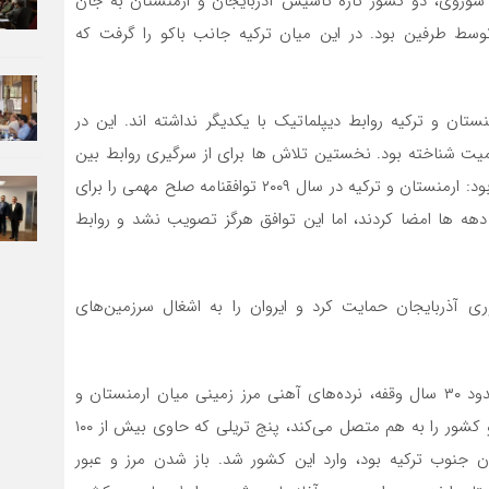
اد جماهیر شوروی، دو کشور تازه تاسیس آذربایجان و ارمنستان به جان
سط طرفین بود. در این میان ترکیه جانب باکو را گرفت که
ان و ترکیه روابط دیپلماتیک با یکدیگر نداشته اند. این در
میت شناخته بود. نخستین تلاش ها برای از سرگیری روابط بین
دو کشور انجام گرفت. بر اساس خبری که ایرنا منتشر کرده بود: ارمنستان و ترکیه در سال ۲۰۰۹ توافقنامه صلح مهمی را برای
دهه ها امضا کردند، اما این توافق هرگز تصویب نشد و روابط
وری آذربایجان حمایت کرد و ایروان را به اشغال سرزمین‌های
به نقل از بی بی سی فارسی، ​۱۱ فوریه (۲۲ بهمن) بعد از حدود ۳۰ سال وقفه، نرده‌های آهنی مرز زمینی میان ارمنستان و
ترکیه در شهر مرزی علی‌جان باز شد و از روی پلی که مرز دو کشور را به هم متصل می‌کند، پنج تریلی که حاوی بیش از ۱۰۰
 جنوب ترکیه بود، وارد این کشور شد. باز شدن مرز و عبور