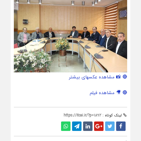
🔴 📸 مشاهده عکسهای بیشتر
🔴 🎥 مشاهده فیلم
لینک کوتاه :
https://itcai.ir/?p=1892