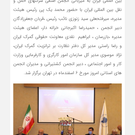
بین المللی ایران به میزبانی انجمن صنفی شرکتهای حمل و
نقل بین المللی ایران با حضور محمد یک پی رئیس هیئت
مدیره، میرفتحعلی سید زنوزی نائب رئیس ،قربان جعفرزادگان
دبیر انجمن ، حمیدرضا اکبرجانی خزانه دار، اعضای هیئت
مدیره ،بازرسان ، ابراهیم نقدی معاونت حقوقی گمرک ایران
و رضا راستی مدیر کل دفتر نظارت بر ترانزیت گمرک ایران،
نژاد موسوی مدیر کل سازمان امور کارگری و کارفرمایی وزارت
کار و امور اجتماعی ، دبیر انجمن کشتیرانی و مدیران انجمن
های استانی امروز مورخ 6 اسفندماه در تهران برگزار شد.