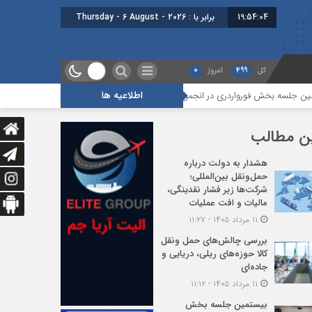
19:54:05
برابر با : Thursday - 6 August - 2026
کل
499
امروز
0
اطلاعیه ها
واردری در انجمن ایران برگزار شد
هجدهمین جلسه بخش جاده ای برگزار شد
ن مطالب
هشدار به دولت درباره
حمل‌ونقل بین‌المللی؛
شرکت‌ها زیر فشار نقدینگی،
مالیات و افت عملیات
۱۱ مرداد ۱۴۰۵ - ۱۱:۲۷
بررسی چالش‌های حمل ونقل
کالا حوزه‌های ریلی، دریایی و
جاده‌ای
۱۱ مرداد ۱۴۰۵ - ۱۱:۱۲
بیستمین جلسه بخش