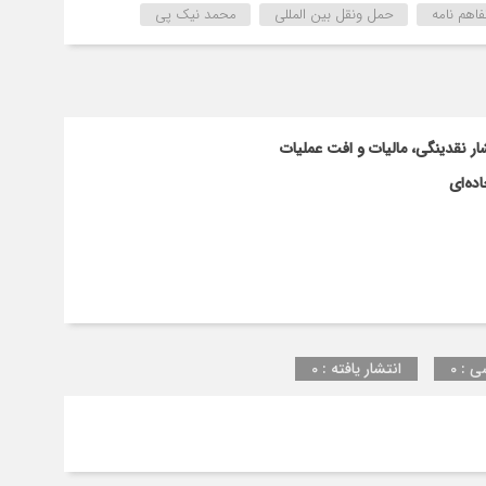
بین
فاهم نامه
حمل ونقل بین المللی
محمد نیک پی
انجمن
کشتیرانی
و
خدمات
وابسته
ار نقدینگی، مالیات و افت عملیات
و
انجمن
ده‌ای
حمل
و
نقل
بین
المللی
ایران
ی : 0
انتشار یافته : 0