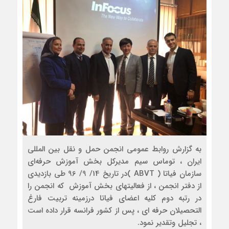
به گزارش روابط عمومی انجمن حمل و نقل بین المللی
ایران ، توماس سيم مديركل بخش آموزش حرفه‌اي
سازمان فياتا ( ABVT )در تاريخ 14/ 9/ 96 طي بازديدي
از دفتر انجمن ، از فعاليتهاي بخش آموزش كه انجمن را
در رتبه دوم كليه اعضاي فياتا درزمينه تربيت فارغ
التحصيلان حرفه اي ، پس از كشور فرانسه قرار داده است
، تجليل وتقدير نمود.