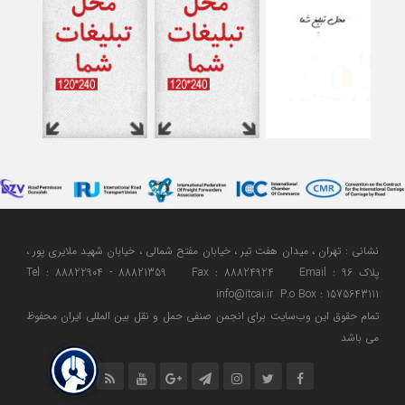
نشانی : تهران ، میدان هفت تیر ، خیابان مفتح شمالی ، خیابان شهید ملایری پور ،
پلاک 96 Tel : 88822904 - 88821359 Fax : 88824924 Email :
info@itcai.ir P.o Box : 1575643111
تمام حقوق اين وب‌سايت برای انجمن صنفی حمل و نقل بین المللی ایران محفوظ
می باشد