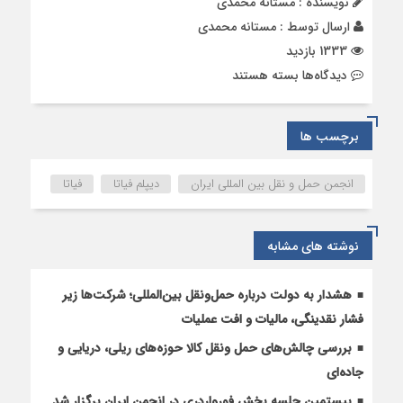
نویسنده : مستانه محمدی
ارسال توسط :
مستانه محمدی
1333 بازدید
برای
دیدگاه‌ها
بسته هستند
بازديد
رئيس
آموزش
برچسب ها
سازمان
جهانی
انجمن حمل و نقل بین المللی ایران
دیپلم فیاتا
فیاتا
فياتا
از
انجمن
نوشته های مشابه
ایران
هشدار به دولت درباره حمل‌ونقل بین‌المللی؛ شرکت‌ها زیر
فشار نقدینگی، مالیات و افت عملیات
بررسی چالش‌های حمل ونقل کالا حوزه‌های ریلی، دریایی و
جاده‌ای
بیستمین جلسه بخش فورواردری در انجمن ایران برگزار شد