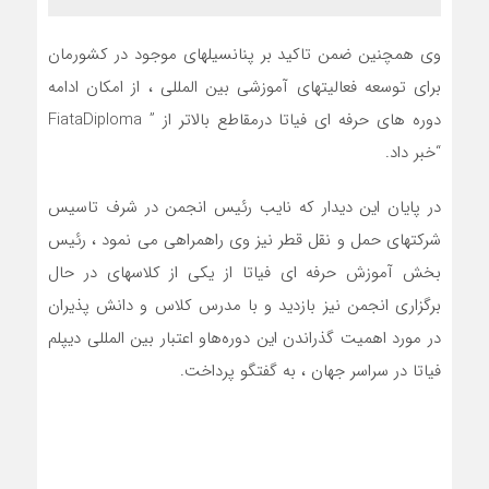
وي همچنين ضمن تاكيد بر پنانسيلهاي موجود در كشورمان
براي توسعه فعاليتهاي آموزشي بين المللي ، از امكان ادامه
دوره هاي حرفه اي فياتا درمقاطع بالاتر از ” FiataDiploma
“خبر داد.
در پايان اين ديدار كه نايب رئيس انجمن در شرف تاسيس
شركتهاي حمل و نقل قطر نيز وي راهمراهي مي نمود ، رئيس
بخش آموزش حرفه اي فياتا از يكي از كلاسهاي در حال
برگزاري انجمن نيز بازديد و با مدرس كلاس و دانش پذيران
در مورد اهميت گذراندن اين دوره‌هاو اعتبار بين المللي ديپلم
فياتا در سراسر جهان ، به گفتگو پرداخت.