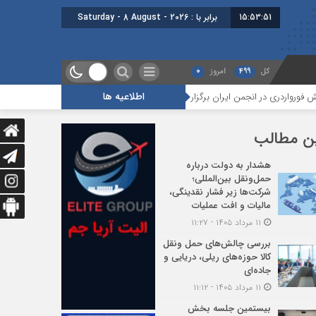
15:53:51
امروز : شنبه - 17 مرداد - 1405
کل
499
امروز
0
اطلاعیه ها
جمن ایران برگزار شد
هجدهمین جلسه بخش جاده ای برگزار شد
گزا
ن مطالب
هشدار به دولت درباره
حمل‌ونقل بین‌المللی؛
شرکت‌ها زیر فشار نقدینگی،
مالیات و افت عملیات
۱۱ مرداد ۱۴۰۵ - ۱۱:۲۷
بررسی چالش‌های حمل ونقل
کالا حوزه‌های ریلی، دریایی و
جاده‌ای
۱۱ مرداد ۱۴۰۵ - ۱۱:۱۲
بیستمین جلسه بخش