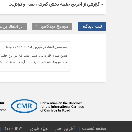
گزارشی از آخرین جلسه بخش گمرک ، بیمه و ترانزیت
ثبت دیدگاه
مجموع دیدگاهها : 1
در انتظار بررسی
اميرسلمان افشار
در
شهریور 4, 1402 at 2:03 ب.ظ
ضمن سلام قدردانی، اميد است كه در اين جلسات ب
هاى مربوط هم دعوت به عمل آید تا نقطه نظرا
صفحه نخست
آخرین اخبار
ویژه خبری
1404 – 1401