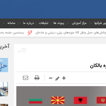
ور شرکتها
مرکز آموزش
پیوند ها
تبلیغات
درباره ما
سامانه
ل کالا حوزه‌های ریلی، دریایی و جاده‌ای
بیستمین جلسه بخش فورواردری در ان
آخری
61
بالکان