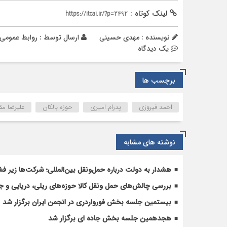
لینک کوتاه :
https://itcai.ir/?p=2492
نویسنده : مهدی حسینی
ارسال توسط :
روابط عمومی
يک دیدگاه
برچسب ها
احمد فیروزی
پدرام امیری
حوزه بالکان
علیرضا م
نوشته های مشابه
هشدار به دولت درباره حمل‌ونقل بین‌المللی؛ شرکت‌ها زیر فش
بررسی چالش‌های حمل ونقل کالا حوزه‌های ریلی، دریایی و جا
بیستمین جلسه بخش فورواردری در انجمن ایران برگزار شد
هجدهمین جلسه بخش جاده ای برگزار شد