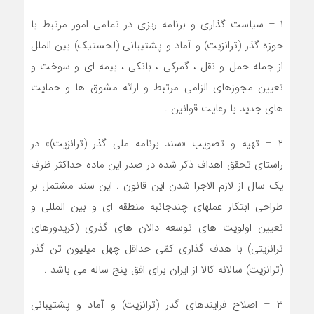
۱ – سیاست گذاری و برنامه ریزی در تمامی امور مرتبط با
حوزه گذر (ترانزیت) و آماد و پشتیبانی (لجستیک) بین الملل
از جمله حمل و نقل ، گمرکی ، بانکی ، بیمه ای و سوخت و
تعیین مجوزهای الزامی مرتبط و ارائه مشوق ها و حمایت
های جدید با رعایت قوانین .
۲ – تهیه و تصویب «سند برنامه ملی گذر (ترانزیت)» در
راستای تحقق اهداف ذکر شده در صدر این ماده حداکثر ظرف
یک سال از لازم الاجرا شدن این قانون . این سند مشتمل بر
طراحی ابتکار عملهای چندجانبه منطقه ای و بین المللی و
تعیین اولویت های توسعه دالان های گذری (کریدورهای
ترانزیتی) با هدف گذاری کمّی حداقل چهل میلیون تن گذر
(ترانزیت) سالانه کالا از ایران برای افق پنج ساله می باشد .
۳ – اصلاح فرایندهای گذر (ترانزیت) و آماد و پشتیبانی