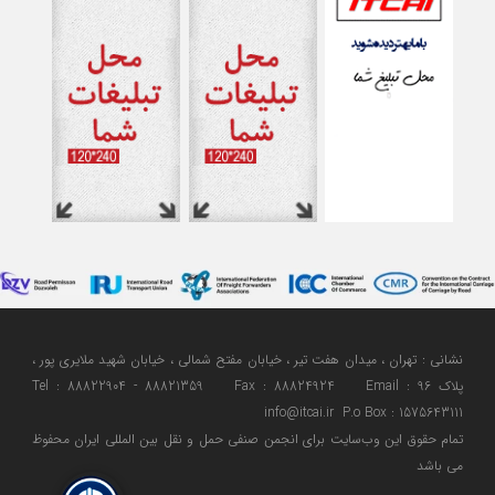
نشانی : تهران ، میدان هفت تیر ، خیابان مفتح شمالی ، خیابان شهید ملایری پور ،
پلاک 96 Tel : 88822904 - 88821359 Fax : 88824924 Email :
info@itcai.ir P.o Box : 1575643111
تمام حقوق اين وب‌سايت برای انجمن صنفی حمل و نقل بین المللی ایران محفوظ
می باشد