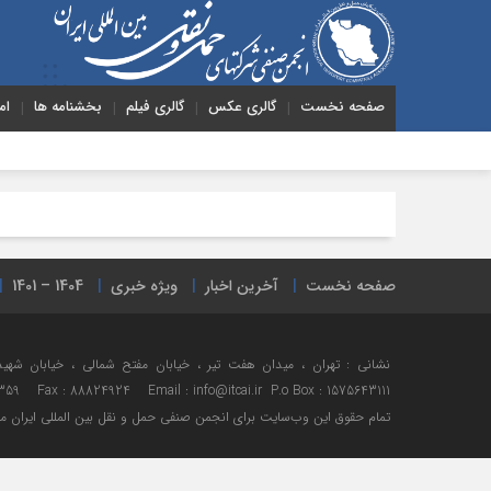
صفحه نخست
گالری عکس
گالری فیلم
بخشنامه ها
ام
صفحه نخست
آخرین اخبار
ویژه خبری
1404 – 1401
359 Fax : 88824924 Email : info@itcai.ir P.o Box : 1575643111
تمام حقوق اين وب‌سايت برای انجمن صنفی حمل و نقل بین المللی ایران 