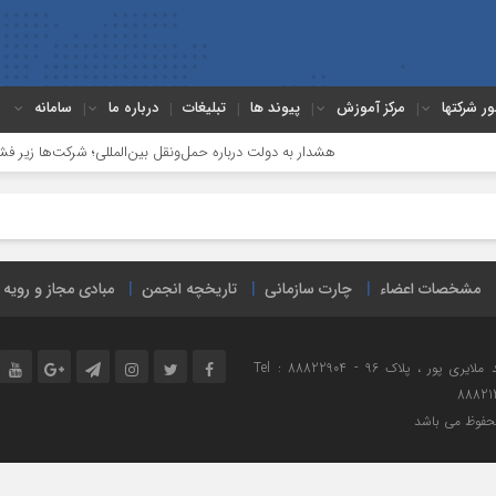
ور شرکتها
مرکز آموزش
پیوند ها
تبلیغات
درباره ما
سامانه
هشدار به دولت درباره حمل‌ونقل بین‌المللی؛ شرکت‌ها زیر فشار 
مشخصات اعضاء
چارت سازمانی
تاریخچه انجمن
مبادی مجاز و رویه
نشانی : تهران ، میدان هفت تیر ، خیابان مفتح شمالی ، خیابان شهید ملایری پور ، پلاک 96 Tel : 88822904 -
88821
محفوظ می باشد