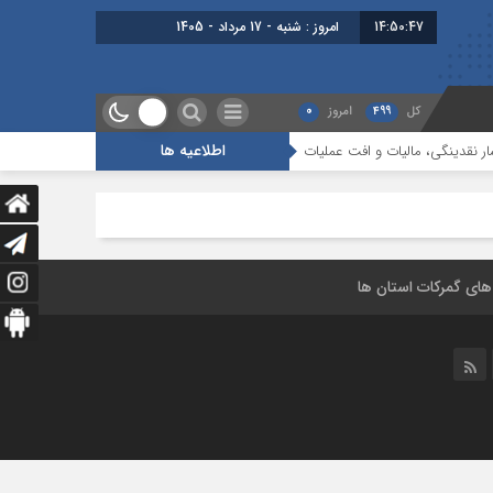
14:50:47
امروز : شنبه - 17 مرداد - 1405
کل
499
امروز
0
اطلاعیه ها
نقدینگی، مالیات و افت عملیات
بررسی چالش‌های حمل ونقل کالا حوزه‌های ریلی، 
 های گمرکات استان ها