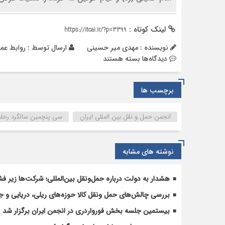
لینک کوتاه :
https://itcai.ir/?p=3399
نویسنده : مهدی میر حسینی
ارسال توسط :
روابط عم
برای
دیدگاه‌ها
بسته هستند
برچسب ها
انجمن حمل و نقل بین المللی ایران
سی پنچمین سالگرد رحلت
نوشته های مشابه
هشدار به دولت درباره حمل‌ونقل بین‌المللی؛ شرکت‌ها زیر فش
بررسی چالش‌های حمل ونقل کالا حوزه‌های ریلی، دریایی و جا
بیستمین جلسه بخش فورواردری در انجمن ایران برگزار شد