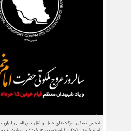
انجمن صنفی شرکت‌های حمل و نقل بین المللی ایران ، س
امام خمینی (ره) و قیام خونین ۱۵ خرداد را تسلیت عرض می نماید .