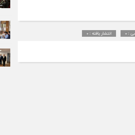
ی : 0
انتشار یافته : 0