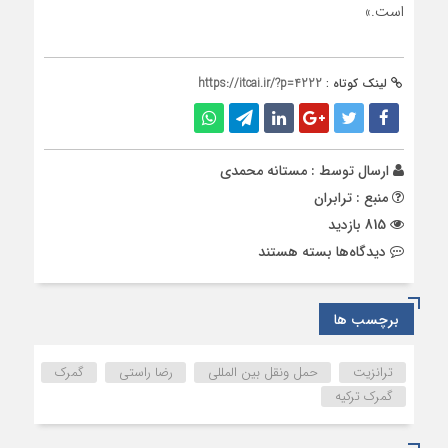
است.»
لینک کوتاه :
https://itcai.ir/?p=4222
ارسال توسط :
مستانه محمدی
منبع : ترابران
815 بازدید
برای
دیدگاه‌ها
بسته هستند
ضرورت
تسهیل
ورود
برچسب ها
و
خروج
ترانزیت
حمل ونقل بین المللی
رضا راستی
گمرک
کامیون‌ها
گمرک ترکیه
در
مرزهای