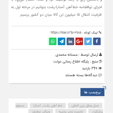
اجرای توافقنامه خط‌آهن آستارا-رشت بتوانیم در مرحله اول به
ظرفیت انتقال ۱۵ میلیون تن کالا میان دو کشور برسیم.
لینک کوتاه :
https://itcai.ir/?p=4515
ارسال توسط :
مستانه محمدی
منبع : پایگاه اطلاع رسانی دولت
346 بازدید
برای
دیدگاه‌ها
بسته هستند
عزم
دولت
ایران
برچسب ها
برای
تکمیل
حمل ونقل بین المللی
خط آهن رشت_ آستارا
مسعود
راهگذر
پزشکیان
نخست وزیر روسیه
ویتالی ساویف