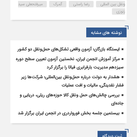
رضا
ونقل بین المللی
رضا راستی
گمرک
میرفتحعلی سید
راستی
زنوزی
رئیس
اسبق
دفتر
نوشته های مشابه
ترانزیت
گمرک
ج.ا.ا
ایستگاه بازرگان؛ آزمون واقعی تشکل‌‌های حمل‌ونقل دو کشور
مرکز آموزش انجمن ایران، نخستین آزمون تعیین سطح دوره
سیزدهم مدیریت بارفرابری فیاتا را برگزار کرد
هشدار به دولت درباره حمل‌ونقل بین‌المللی؛ شرکت‌ها زیر
فشار نقدینگی، مالیات و افت عملیات
بررسی چالش‌های حمل ونقل کالا حوزه‌های ریلی، دریایی و
جاده‌ای
بیستمین جلسه بخش فورواردری در انجمن ایران برگزار شد
ثبت دیدگاه