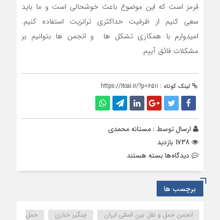
قرمز است که این موضوع باعث خوشحالی است و ما باید
سعی کنیم از ظرفیت حداکثری ترانزیت استفاده کنیم.
امیدوارم با همکاری تشکل ها و انجمن ها بتوانیم بر
مشکلات فائق آییم.
لینک کوتاه :
https://itcai.ir/?p=6511
ارسال توسط :
مستانه محمدی
1738 بازدید
برای
دیدگاه‌ها
بسته هستند
مراسم
تقدیر
از
برچسب ها
اقدامات
شایسته
انجمن حمل و نقل بین المللی ایران
چنگیز خناری
حمل