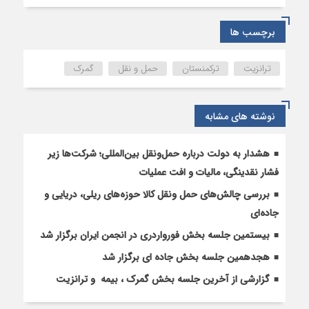
هدف
گذاری
ترانزیت
برچسب ها
۲۰
میلیون
ترانزیت
ترکمنستان
حمل و نقل
گمرک
تن
کالا
میان
نوشته های مشابه
ایران
و
ترکمنستان
هشدار به دولت درباره حمل‌ونقل بین‌المللی؛ شرکت‌ها زیر
تا
فشار نقدینگی، مالیات و افت عملیات
سال
بررسی چالش‌های حمل ونقل کالا حوزه‌های ریلی، دریایی و
۲۰۲۵
جاده‌ای
بیستمین جلسه بخش فورواردری در انجمن ایران برگزار شد
هجدهمین جلسه بخش جاده ای برگزار شد
گزارشی از آخرین جلسه بخش گمرک ، بیمه و ترانزیت