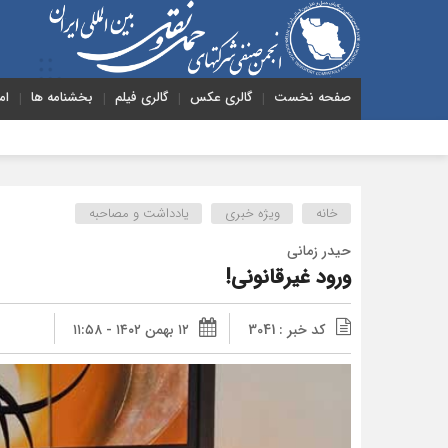
صفحه نخست
گالری عکس
گالری فیلم
بخشنامه ها
ام
هش
خانه
ویژه خبری
یادداشت و مصاحبه
حیدر زمانی
ورود غیرقانونی!
کد خبر : 3041
۱۲ بهمن ۱۴۰۲ - ۱۱:۵۸