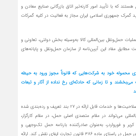
تند که با تأیید امور کارنه‌تیر اتاق بازرگانی صنایع معادن و
فاده از مزایای کنوانسیون TIR و نیز تأیید گمرک جمهوری اسلامی ایران مجاز به فعالیت در کلیه گمرکات
نه عملیات حمل‌ونقل بین‌المللی کالا به‌وسیله بخش دولتی، تعاونی و
ابق مفاد این آیین‌نامه از سازمان حمل‌ونقل و پایانه‌های
ذاری محموله خود به شرکت‌هایی که قانوناً مجوز ورود به حیطه
 می‌بخشند و تا زمانی که حادثه‌ای رخ نداده از آثار و تبعات
د
در ماده ۲۰ آیین‌نامه نیز وظایف و مسئولیت‌های فورواردر، صلاحیت‌ها و خدمات قابل ارائه در 27 بند تعریف و رده‌بندی شده
مللی می‌تواند در مقام متصدی اصلی حمل، در مقام کارگزار،
ان کریر و فورواردر، به‌عنوان صادرکننده بارنامه حمل تک‌وجهی و
چندوجهی و منعقدکننده قرارداد حمل به‌منظور پذیرش تصدی حمل در راستای ماده ۳۸۶ قانون تجارت ایفای نقش کند. ارائه