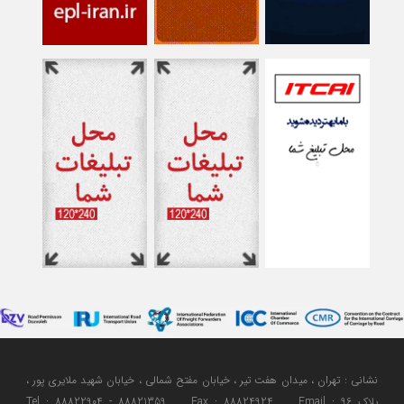
نشانی : تهران ، میدان هفت تیر ، خیابان مفتح شمالی ، خیابان شهید ملایری پور ،
پلاک 96 Tel : 88822904 - 88821359 Fax : 88824924 Email :