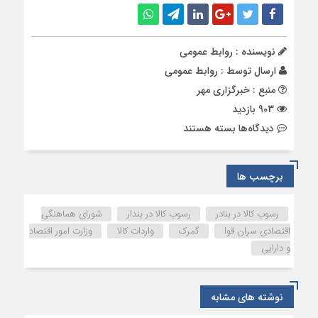
نویسنده : روابط عمومی
ارسال توسط :
روابط عمومی
منبع : خبرگزاری مهر
903 بازدید
برای
دیدگاه‌ها
بسته هستند
کالاهایی
که
حبس
برچسب ها
می‌شوند
و
رسوب کالا در بنادر
رسوب کالا در بندار
شورای هماهنگی
مصوباتی
اقتصادی سران قوا
گمرک
واردات کالا
وزارت امور اقتصاد
که
و دارایی
کارساز
نیستند
نوشته های مشابه