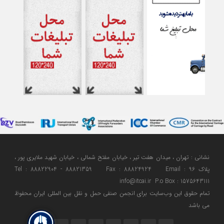
نشانی : تهران ، میدان هفت تیر ، خیابان مفتح شمالی ، خیابان شهید ملایری پور ،
پلاک 96 Tel : 88822904 - 88821359 Fax : 88824924 Email :
info@itcai.ir P.o Box : 1575643111
تمام حقوق اين وب‌سايت برای انجمن صنفی حمل و نقل بین المللی ایران محفوظ
می باشد