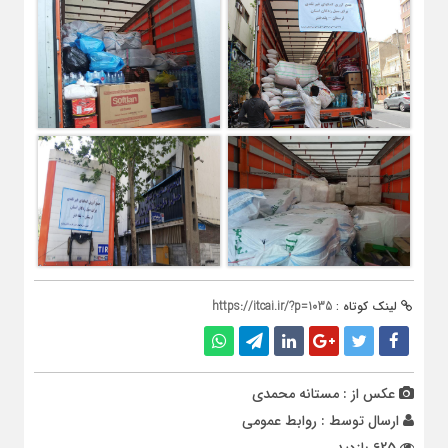
لینک کوتاه :
https://itcai.ir/?p=1035
عکس از : مستانه محمدی
ارسال توسط :
روابط عمومی
625 بازدید