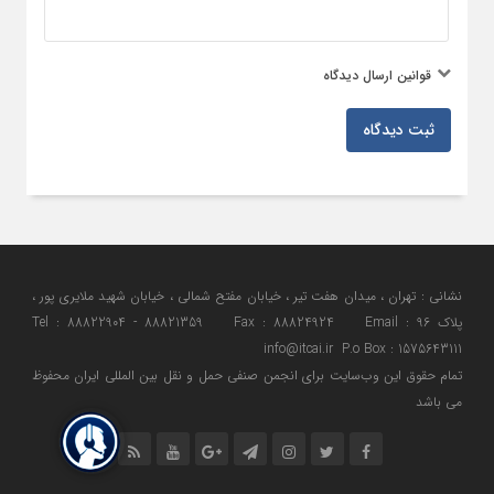
قوانین ارسال دیدگاه
ثبت دیدگاه
نشانی : تهران ، میدان هفت تیر ، خیابان مفتح شمالی ، خیابان شهید ملایری پور ،
پلاک 96 Tel : 88822904 - 88821359 Fax : 88824924 Email :
info@itcai.ir P.o Box : 1575643111
تمام حقوق اين وب‌سايت برای انجمن صنفی حمل و نقل بین المللی ایران محفوظ
می باشد