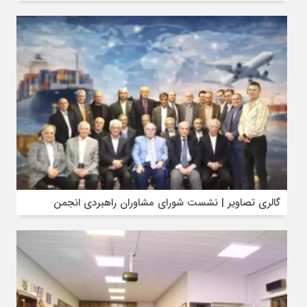
گالری تصاویر | نشست شورای مشاوران راهبردی انجمن